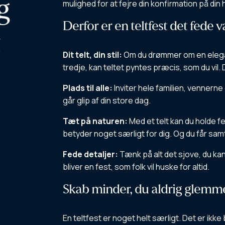
g
mulighed for at fejre din konfirmation på din
Derfor er en teltfest det fede v
t
Dit telt, din stil:
Om du drømmer om en elegant 
tredje, kan teltet pyntes præcis, som du vil. 
Plads til alle:
Inviter hele familien, vennerne
går glip af din store dag.
Tæt på naturen:
Med et telt kan du holde fe
betyder noget særligt for dig. Og du får samti
Fede detaljer:
Tænk på alt det sjove, du kan 
bliver en fest, som folk vil huske for altid.
Skab minder, du aldrig glemm
En teltfest er noget helt særligt. Det er ikk