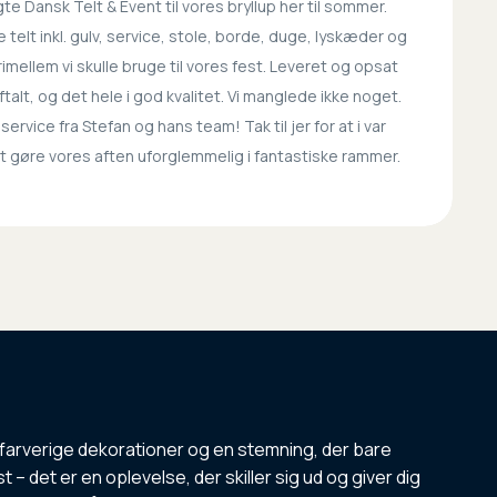
gte Dansk Telt & Event til vores bryllup her til sommer.
 telt inkl. gulv, service, stole, borde, duge, lyskæder og
rimellem vi skulle bruge til vores fest. Leveret og opsat
talt, og det hele i god kvalitet. Vi manglede ikke noget.
service fra Stefan og hans team! Tak til jer for at i var
 gøre vores aften uforglemmelig i fantastiske rammer.
ys, farverige dekorationer og en stemning, der bare
t – det er en oplevelse, der skiller sig ud og giver dig