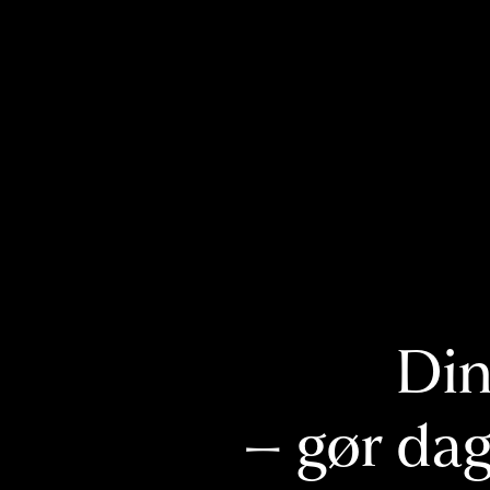
Din
– gør dag