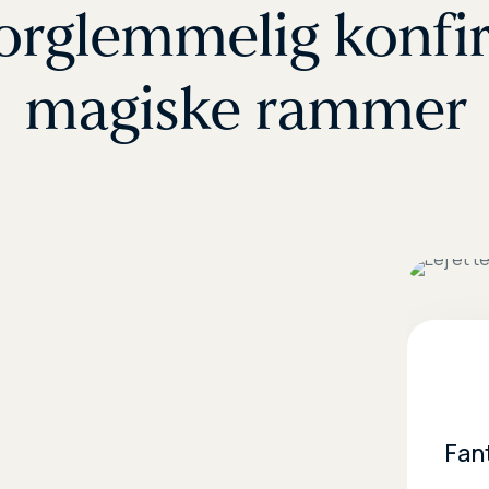
orglemmelig konfi
magiske rammer
Fan