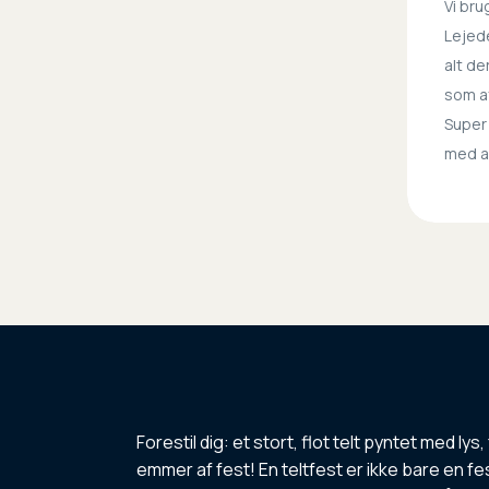
Vi bru
Lejede
alt de
som af
Super 
med at
Forestil dig: et stort, flot telt pyntet med l
emmer af fest! En teltfest er ikke bare en fes