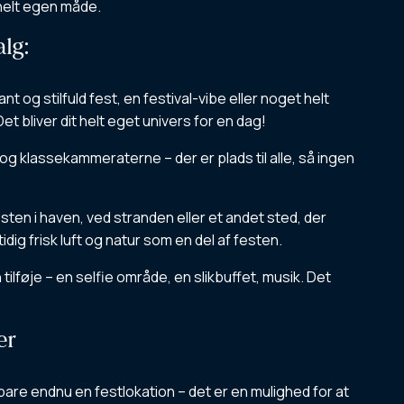
 helt egen måde.
alg:
og stilfuld fest, en festival-vibe eller noget helt
Det bliver dit helt eget univers for en dag!
 og klassekammeraterne – der er plads til alle, så ingen
sten i haven, ved stranden eller et andet sted, der
dig frisk luft og natur som en del af festen.
tilføje – en selfie område, en slikbuffet, musik. Det
er
e bare endnu en festlokation – det er en mulighed for at