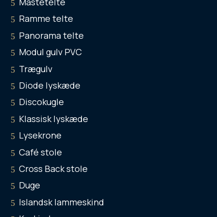
Mastetelte
Ramme telte
Panorama telte
Modul gulv PVC
Trægulv
Diode lyskæde
Discokugle
Klassisk lyskæde
Lysekrone
Café stole
Cross Back stole
Duge
Islandsk lammeskind