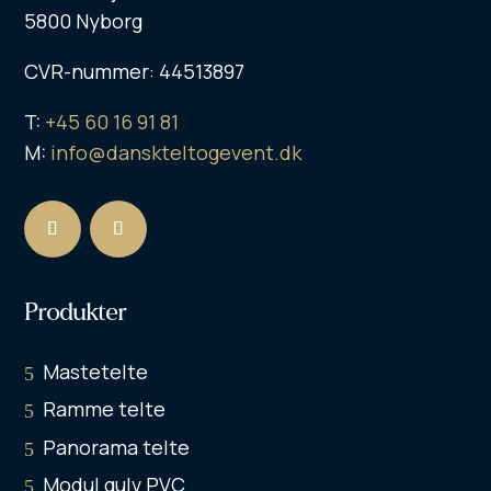
5800 Nyborg
CVR-nummer: 44513897
T:
+45 60 16 91 81
M:
info@danskteltogevent.dk
Produkter
Mastetelte
Ramme telte
Panorama telte
Modul gulv PVC