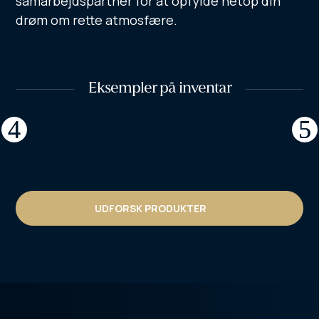
samarbejdspartner for at opfylde netop din
drøm om rette atmosfære.
Eksempler på inventar
UDFORSK PRODUKTER